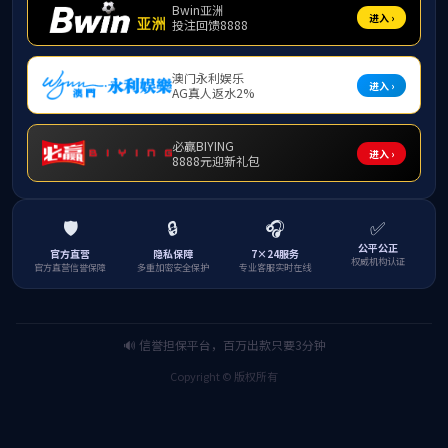
心运营管理服务团队引进项目
2.
招标编号：
NMCX25T-0035
3.
服务地点：内蒙古呼和浩特市玉泉区
锡林南路米兰milan官网玉泉校区学术交流中
心
4.
招标内容：运营管理服务团队引进，
采购人作为运营主体，并提供经营用场地及
设施设备，具体内容详见招标文件
5.
服务期限：
5
年