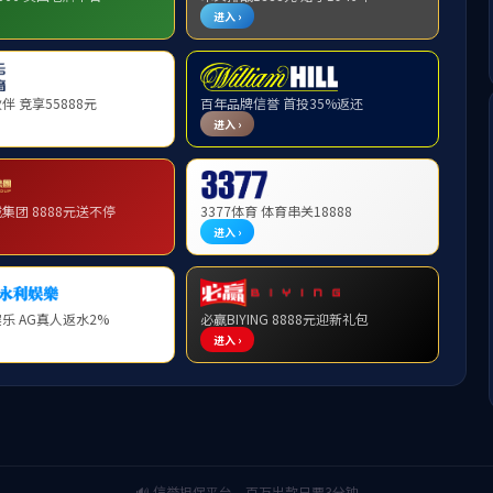
介
米兰milan官
milan官网幼儿园创建于1957年，与米兰milan官网相伴而生。
园坐落于米兰milan官网校园内，占地面积2240.31平米，建筑面积
，区位优势突出，文化背景深厚。
milan官网幼儿园自创建以来，作为学校的服务窗口，为全校
务保障工作不可或缺的重要一环。
自2008年被评为“呼和浩特市示范性幼儿园”，至今已有15年
先生“生活即教育”的教育理念，锻炼出了一支素质过硬、稳定团结
良好的口碑和社会影响力。