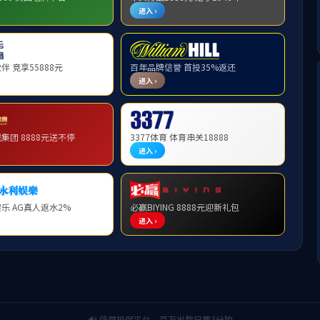
绍
首页
上页
1
下页