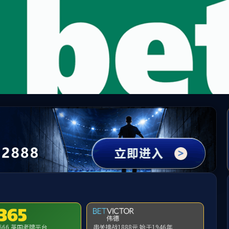
米兰·(milan)中国官方网站
首页
概况简介
新闻公告