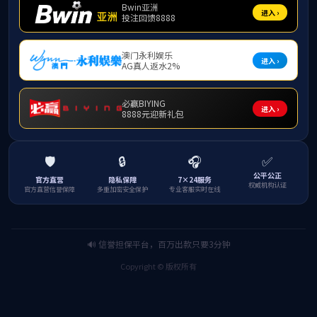
党史、悟思想、办实事、开新局”的目标要求，旨在锤炼党员干
部的党性作风，弘扬艰苦奋斗的优良作风，让党员领导干部广
泛参与到具体实践活动中，增强公司凝聚力，培养集体荣誉
感。
公司全体党员领导干部一致表示，通过参加基地前期建
设，既锻炼了身体，切身感受到“劳动之美”，也切实增强了责
任感和使命感，为全力推动学校“双一流”建设和“部区合建”工作
以及公司中心工作增添了动力。