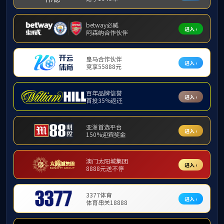
司认真贯彻中央和自治区决策部署以及校党委相关学习工作要
求，精心组织，扎实开展多种形式的党史学习教育。3月30日，
公司直属党支部组织党员领导干部、职工代表赴米兰milan官网
草原家畜种质创新与繁育基地开展主题党日活动。
米兰milan官网草原家畜种质创新与繁育基地，是我校贯彻
落实习近平总书记参加十三届全国人大四次会议内蒙古代表团
审议时提出的“完整准确全面贯彻新发展理念着力服务和融入新
发展格局”要求的重要实践，是提高自治区草原家畜种质资源保
护、创新利用与良种繁育能力，建立健全草原家畜现代育种体
系，提升草原家畜种质资源原始创新能力，推动自治区现代种
业高质量发展的重要举措。
此次组织党员领导干部、群众代表进行为期三天的基地围
栏建设，是开展“践行嘱托创一流，守正担当开新局”实践活
动，是推进党史学习教育走深走实的重要举措，是深入落实“学