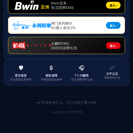
际行动向员工们传递了全力以赴、追求卓
越的坚定信念，不仅增强了团队的凝聚
力，更为公司的未来发展奠定了坚实的基
础。
赛场上运动健儿挥洒汗水、顽强拼
搏，充分演绎了“更好、更快、更高、更